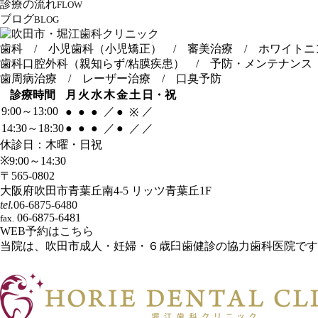
診療の流れ
FLOW
ブログ
BLOG
歯科 / 小児歯科（小児矯正） / 審美治療 / ホワイトニ
歯科口腔外科（親知らず/粘膜疾患） / 予防・メンテナンス
歯周病治療 / レーザー治療 / 口臭予防
診療時間
月
火
水
木
金
土
日・祝
9:00～13:00
／
／
●
●
●
●
※
14:30～18:30
●
●
●
／
●
／
／
休診日：木曜・日祝
※9:00～14:30
〒565-0802
大阪府吹田市青葉丘南4-5 リッツ青葉丘1F
tel.
06-6875-6480
06-6875-6481
fax.
WEB予約はこちら
当院は、吹田市成人・妊婦・６歳臼歯健診の協力歯科医院です