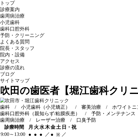
トップ
診療案内
歯周病治療
小児歯科
歯科口腔外科
予防・クリーニング
よくある質問
院長・スタッフ
院内・設備
アクセス
診療の流れ
ブログ
サイトマップ
吹田の歯医者【堀江歯科クリ
歯科 / 小児歯科（小児矯正） / 審美治療 / ホワイトニ
歯科口腔外科（親知らず/粘膜疾患） / 予防・メンテナンス
歯周病治療 / レーザー治療 / 口臭予防
診療時間
月
火
水
木
金
土
日・祝
9:00～13:00
／
／
●
●
●
●
※