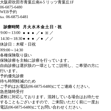
大阪府吹田市青葉丘南4-5 リッツ青葉丘1F
06-6875-6480
WEB予約
06-6875-6481
fax.
診療時間
月
火
水
木
金
土
日・祝
9:00～13:00
／
／
●
●
●
●
※
14:30～18:30
●
●
●
／
●
／
／
休診日：木曜・日祝
※9:00～14:30
各種保険取り扱い
保険診療を主軸に診療を行っています。
自由診療は選択肢の一環としてご説明し、ご希望の方に
行います。
予約優先診療
待ち時間軽減のため
ご予約はお電話(06-6875-6480)にてご連絡ください。
急患随時受付
柔軟に対応しております。混雑している場合はお待たせ
することもございますので、ご来院いただく前に一度お
電話(06-6875-6480)にてお問い合わせください。