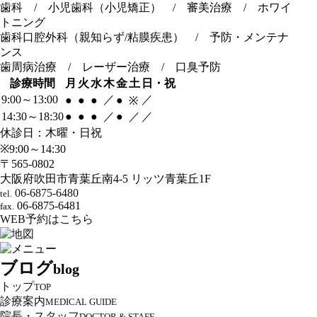
歯科 / 小児歯科（小児矯正） / 審美治療 / ホワイ
トニング
歯科口腔外科（親知らず/粘膜疾患） / 予防・メンテナ
ンス
歯周病治療 / レーザー治療 / 口臭予防
診療時間
月
火
水
木
金
土
日・祝
9:00～13:00
／
／
●
●
●
●
※
14:30～18:30
●
●
●
／
●
／
／
休診日：木曜・日祝
※9:00～14:30
〒565-0802
大阪府吹田市青葉丘南4-5 リッツ青葉丘1F
06-6875-6480
tel.
06-6875-6481
fax.
WEB予約はこちら
ブログ
blog
トップ
TOP
診療案内
MEDICAL GUIDE
院長・スタッフ
DOCTOR & STAFF